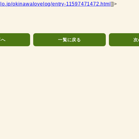
blo.jp/okinawalovelog/entry-11597471472.html
]]>
事へ
一覧に戻る
次