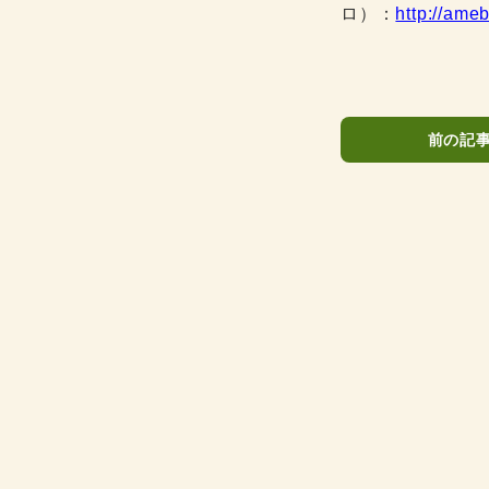
ロ）：
http://ame
前の記