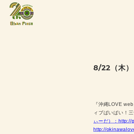
8/22（木）
『沖縄LOVE web
ィブばいばい！三
ぃーだ）：
http:/
http://okinawalo