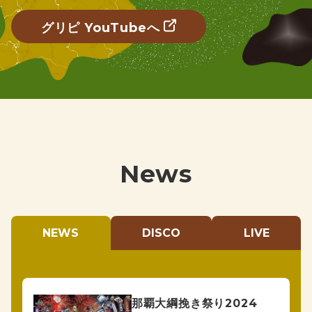
グリピ YouTubeへ
News
NEWS
DISCO
LIVE
那覇大綱挽き祭り2024