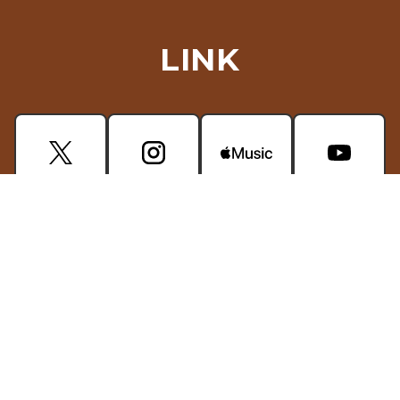
LINK
CONTACT
掲載されている画像・動画などの無断使用はご遠慮ください。
プライバシーポリシー
© glean-piece.jp. All Rights Reserved