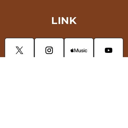
LINK
CONTACT
掲載されている画像・動画などの無断使用はご遠慮ください。
プライバシーポリシー
© glean-piece.jp. All Rights Reserved