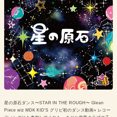
星の原石ダンス〜STAR IN THE ROUGH〜 Glean
Piece wiz MDK KID’S グリピ初のダンス動画⭐︎ レコー