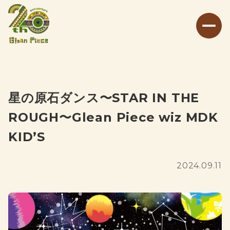
星の原石ダンス〜STAR IN THE
ROUGH〜Glean Piece wiz MDK
KID’S
2024.09.11