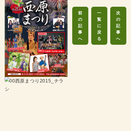
前
一
次
の
覧
の
記
に
記
事
戻
事
へ
る
へ