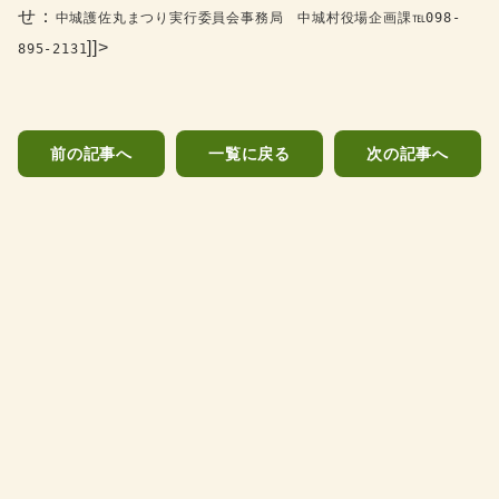
せ：
中城護佐丸まつり実行委員会
事務局 中城村役場企画課℡098-
]]>
895-2131
前の記事へ
一覧に戻る
次の記事へ