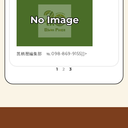
箆柄暦編集部 ℡:098-869-9155]]>
投
1
2
3
稿
の
ペ
ー
ジ
送
り